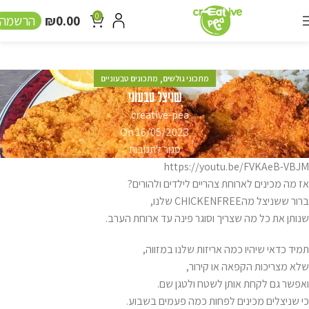
0
₪
0.00
הרשמה
,
מתכוני גולשים
מתכונים טבעוניים
שניצל טבעוני
creative-pea
On 16/05/2023
סגור לתגובות
https://youtu.be/FVKAeB-VBJM
אז מה מכינים לארוחת צהריים לילדים ולהורים?
ברור ששניצל מהCHICKENFREE שלנו,
שנותן את כל מה שצריך וסוגר פינה עד ארוחת הערב.
תמיד כדאי שיהיו כמה אריזות שלנו במזווה,
שלא מצריכות הקפאה או קירור,
ואפשר גם לקחת אותן לשטח ולטגן שם.
כי שניצלים מכינים לפחות כמה פעמים בשבוע.