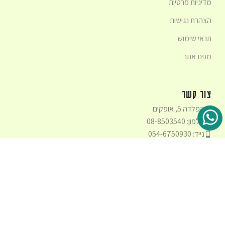
מדיניות פרטיות
הצהרת נגישות
תנאי שימוש
מפת אתר
צור קשר
הפלדה 5, אופקים
טלפון: 08-8503540
נייד: 054-6750930
זמני פעילות שירות לקוחות:
א׳ - ה׳ בשעות: 9:00 - 16:00
info@creatpea.com