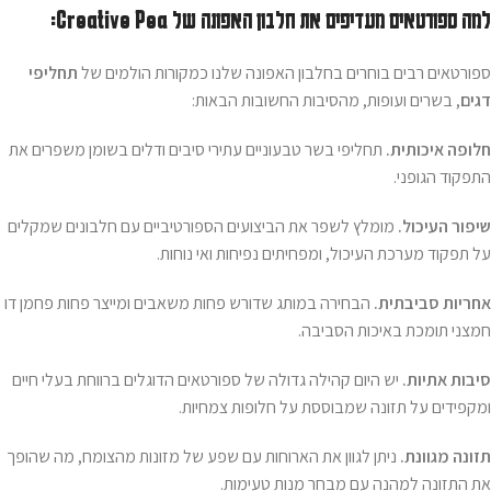
למה ספורטאים מעדיפים את חלבון האפונה של Creative Pea:
ספורטאים רבים בוחרים בחלבון האפונה שלנו כמקורות הולמים של
תחליפי
דגים
, בשרים ועופות, מהסיבות החשובות הבאות:
חלופה איכותית.
תחליפי בשר טבעוניים עתירי סיבים ודלים בשומן משפרים את
התפקוד הגופני.
שיפור העיכול.
מומלץ לשפר את הביצועים הספורטיביים עם חלבונים שמקלים
על תפקוד מערכת העיכול, ומפחיתים נפיחות ואי נוחות.
אחריות סביבתית.
הבחירה במותג שדורש פחות משאבים ומייצר פחות פחמן דו
חמצני תומכת באיכות הסביבה.
סיבות אתיות.
יש היום קהילה גדולה של ספורטאים הדוגלים ברווחת בעלי חיים
ומקפידים על תזונה שמבוססת על חלופות צמחיות.
תזונה מגוונת.
ניתן לגוון את הארוחות עם שפע של מזונות מהצומח, מה שהופך
את התזונה למהנה עם מבחר מנות טעימות.