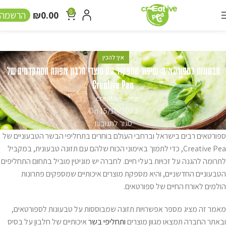
0
₪
0.00
הרשמה
איך להכין
טבעונות לספורטאים: שיפור התפקוד עם מוצרי חלבון אפונה המתקדמים של
Creative Pea
creative-pea
On 15/10/2023
סגור לתגובות
ספורטאים רבים בישראל וברחבי העולם בוחרים בתחליפי הבשר הטבעוניים של
Creative Pea, כדי לתמוך באימוני הכוח שלהם עם תזונה טבעונית, במקביל
לתרומה להגנה על זכויות בעלי חיים. לחברה יש מוניטין מוביל בתחום התחליפים
הטבעוניים החדשניים, והיא מספקת מוצרים איכותיים שמספקים פתרונות
הולמים לאורח החיים של ספורטאים.
מאמר זה מציג מספר אפשרויות תזונה שמבוססות על טבעונות לספורטאים,
ובאתר החברה תמצאו מגוון מוצרים
ותחליפי בשר
איכותיים של חלבון על בסיס