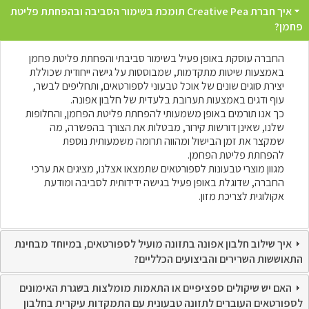
איך חברת Creative Pea תומכת בשימור הסביבה ובהפחתת פליטת
פחמן?
החברה עוסקת באופן פעיל בשימור סביבתי והפחתת פליטת פחמן
באמצעות שיטות מתקדמות, שמבוססות על גישה ייחודית שכוללת
יצירת סוגים שונים של אוכל טבעוני לספורטאים, ותחליפים לבשר,
עוף ודגים באמצעות תערובת בלעדית של חלבון אפונה.
כך אנו תורמים באופן משמעותי להפחתת פליטת הפחמן, והחלופות
שלנו, שאינן דורשות קירור, מבטלות את הצורך בהפשרה, מה
שמקצר את זמן הבישול ומהווה תרומה משמעותית נוספת
להפחתת פליטת הפחמן.
מגוון מוצרי טבעונות לספורטאים שתמצאו אצלנו, מציגים את ערכי
החברה, שדוגלת באופן פעיל בגישה ידידותית לסביבה ומודעת
אקולוגית לצריכת מזון.
איך שילוב חלבון אפונה בתזונה מועיל לספורטאים, במיוחד מבחינת
התאוששות השרירים והביצועים הכלליים?
האם יש שיקולים ספציפיים או התאמות מומלצות בשגרת האימונים
לספורטאים העוברים לתזונה טבעונית עם התמקדות עיקרית בחלבון