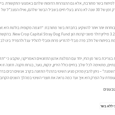
יתוח בשר מתורבת, אלא גם ההצהרות הדומות שלהם באמצעי התקשורת. ביל 
למשל שלדעתו עתיד הבשר הוא בכלל טבעוני, ברנסון ציין כי בעוד פרק זמן של 30 שנה לא נהרוג בעלי חיים בשביל הבשר שלהם, ואילו המ
סטארט-אפ ישראלי המפתח בשר עוף מתורבת, שזכה להשקעה של .2
 להזכיר היא חברת Perfect Day, אשר מתקדמת בפיתוח של חלב פרה מבלי להזריע פרות ומבלי להוליד עגל ולהפריד בינו 
צריכת בשר מן החי, יחד עם המלצת ארגון התזונאים האמריקני, שקבע כי “תזו
ים, מתאימה לכל שלב בחיים כולל היריון, ינקות, נוער, בגרות וזקנה. תזונה זו א
 השמנה” – ניתן להבין מהיכן מגיע השינוי בהרגלי התזונה בקרב אנשים רבים ברח
ומדת על הפרק היא איך ועד כמה נראה את תוצרי השינוי במהלך השנים הקרובו
טבעונים
י ללא בשר