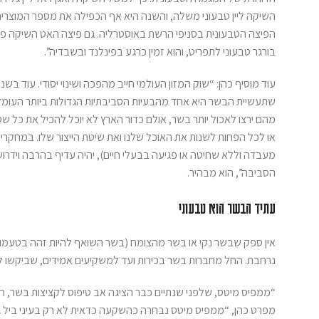
השיקה ליין טבעוני משלה, והשנה היא אף הכפילה את מספר המוצרים
בורגר טבעוני לתפריט, והוא זמין כרגע בפינלנד ובשבדיה”.
מהם ירצו לאכול יותר בשר, אולם כדור הארץ לא יוכל להכיל את כל שטח
או לכל הפחות לשנות את האוכל שלנו ואת שיטת הייצור שלו. במחקרים
מעבדה וללא שחיטה או פגיעה בבעלי חיים), יהיה עדיף בהרבה וידר
הסביבה”, הוא מבהיר.
עתיד הבשר הוא טבעוני
אין ספק שבשר נקי או בשר מהצומח (בשר השואף להיות זהה בטעמו 
נרחבת. החל מחברות בשר בכירות ועד למשקיעים אמידים, שביקשו ל
“ממפיס מיטס, שלפני שנתיים כבר הציגה אב טיפוס לקציצות בשר, הצ
מפרט כהן, “ממפיס מיטס נבחרה כהשקעה כדאית לא רק בעיני ביל גייט