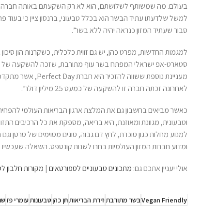
בעולם. מה שמשותף לשלושתם, הוא לא רק השקעתם באותה חברה לפ
סבור שעתיד המזון כנראה יהיה ללא בשר”.
מעניינת נוספת ששווה
לאחרונה זכתה חברה זו להשקעה של כמעט 25 מיליון דולר”.
כאשר מביאים בחשבון גם את המלצת ארגון הבריאות העולמי להפחית ב
וטבעונית, מגוונת ומאוזנת, היא בריאה, מספקת את כל הרכיבים התזונתי
למנוע מחלות כגון סוכרת, לחץ דם גבוה, סוגים מסוימים של סרטן וגם
ומדוע חברות המזון העולמיות בחרו לשנות קונספט. השאלה שעכשיו ע
אולי יעניין אתכם גם:
מתכונים טבעוניים לספורטאים
|
מקורות חלבון ל
Vegan Friendly
בשר מתורבת
זירת הבריאות
חן כהן
טבעונות
עומרי פז
שנ