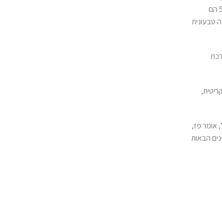
ישראלים. “על פי סקר שערכה העמותה שלנו במשך כחצי שנה בקרב כעשרת אלפים נסקרים ברחבי הארץ”, מציין פז, “גילינו ש־5% הם צמחונים, 5% הם
 ובישראל היתה מסעדה טבעונית
 נערכת
ריטית,
 אומר פז,
הלך שבע השנים הבאות