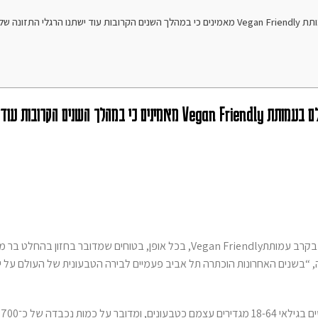
לפי נתוני הלמ”ס, בקרב גילאי 18-64 כ־5% הם טבעונים, אולם בעמותת Vegan Friendly מאמינים כי במהלך השנים הקרובות עוד ישתנו הרגלי הת
לפי נתוני הלמ”ס, בקרב גילאי 18-64 כ־5% הם טבעונים, אולם בעמותת Vegan Friendly מאמינים כי במהלך השנים ה
עד כמה קרובה ישראל להפוך למדינה טבעונית? תלוי את מי שואלים. בקרב עמותתVegan Friendly, בכל אופן, בטוחים שמדובר 
, “בשנים האחרונות הוכתרה תל אביב פעמיים לבירה הטבעונית של העולם על יד
על פי נתוני הלשכה המרכזית לסטטיסטיקה (הלמ”ס), 5.2% מהאנשים בגי