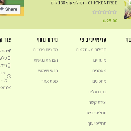
CHICKENFREE – תחליף עוף 130 גרם
₪
25.00
שף
קריאייטיב פי
מידע נוסף
צור ק
חבילות משתלמות
מדיניות פרטיות
הפלדה 5,
טלפון: 3540
מוסדיים
הצהרת נגישות
נייד: 54-6750930
מאמרים
תנאי שימוש
זמני 
א׳ - ה׳ 
מתכונים
מפת אתר
.com
כתבו עלינו
יצירת קשר
תחליפי בשר
תחליפי עוף