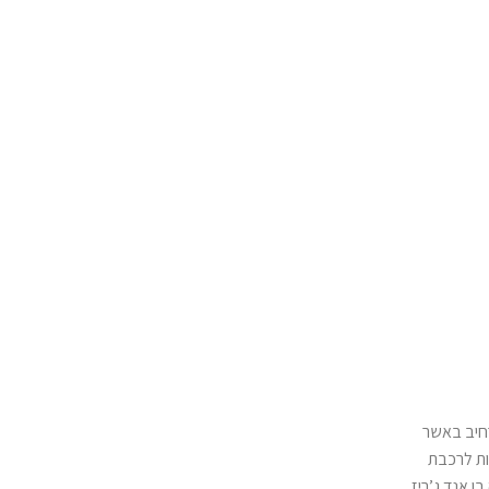
ץ ופעיל חברתי המשמש מנהל פרויקטים בעמותת שני ללא בשר (Meatless Monday), להרחיב באשר
ולות לרכבת
 אנד ג’ריז