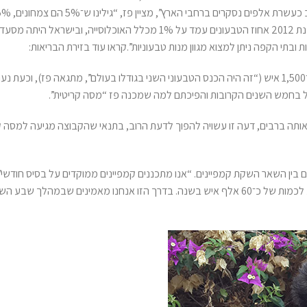
טבעונים ו־90% הם אוכלי כל. כאשר העמותה החלה את עבודתה בשנת 2012 אחוז הטבעונים עמד על 1% מכלל האוכלוסייה,
ובתי הקפה ניתן למצוא מגוון מנות טבעוניות”.קראו עוד בזירת הבריאות:
באחרונה נערך בתל אביב הקונגרס הטבעוני החמישי, בהשתתפות כ־1,500 איש (“זה היה הכנס הטבעוני השני בגודלו בעולם”, מתגאה פז), וכעת
בחמש השנים הקרובות והפיכתם למה שמכנה פז “מסה קריטית”.
תה ברבים, דעה זו עשויה להפוך לדעת הרוב, בתנאי שהקבוצה מגיעה למסה ק
ין השאר השקת קמפיינים. “אנו מתכננים קמפיינים ממוקדים על בסיס חודשי”,
“היעד של כל קמפיין הוא להשפיע על כ־5,000 אנשים לפחות ולהגיע לכמות של כ־60 אלף איש בשנה. בדרך הזו אנחנו מאמינים שבמ