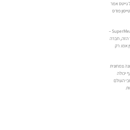
גייטס אמר
נכ”ל של טייסון פודס
למגמות החדשות, מפרט כהן, יש גם זווית כלכלית, כשקרנות הון סיכון בוחרות יותר ויותר להשקיע בחברות בשר מתורבת: “דוגמה מקומית בולטת היא SuperMeat –
3 מיליון דולר משני קרנות הון: New Crop Capital Stray Dog Fund. בהקשר הזה, חברה
לבין אמו. רק
נה צמחונית
ף יכולה
בי העולם
ת.