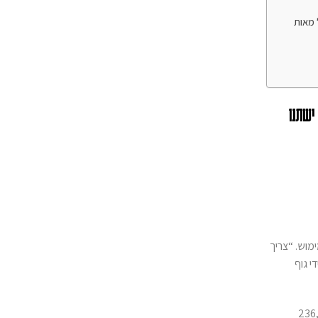
זונה של מאות
קרובות עוד ישתנו
בחזון בהחלט בר מימוש. “צריך
י גוף
לאי 18-64 מגדירים עצמם כטבעונים, ומדובר על כמות נכבדה של כ־236,700