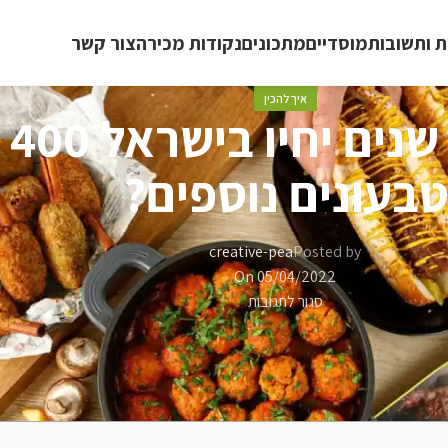
 ותשובות
מוסדיים
מתכונים
נקודות מכירה
צור קשר
איך להכין
האם 
טבעונים נוספים?
creative-pea
Posted by
On 05/04/2022
סגור לתגובות