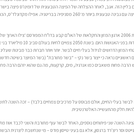
 בליין הזה. אגב, לאחר ההצלחה של הפיצה הטבעונית של דומינו’ס פיצה בישר
הפיצה הטבעונית בסניפי הרשת באוסטרליה. גם פיצה האט השיקה פיצה עם גבינה טבעונית ביותר מ־260 מסניפיה בבריטניה. א
עוד מוסיף כהן: “שוק המזון העולמי חייב מהפכה ושינוי יסודי. עוד בשנת 2006 ארגון המזון והחקלאות של האו”ם קבע בדו”ח המפורסם ‘צילו
שתעשיית הבשר היא אחד מהבעיות הסביבתיות הגדולות ביותר העומדות בפני האנושות 
י המזון הדרושים לגידול בעלי חיים לבשר. יותר ויותר חברות כבר מבינות שעלינ
 ראשוניים נראה כי ייצור בשר נקי – “בשר מתורבת” (בשר המיוצר בשיטה חדשנ
וש הרבה פחות משאבים כמו אנרגיה, מים, קרקעות, מה גם שהוא יזהם הרבה פחו
לבשר בעלי החיים, אולם מבוסס על מרכיבים צמחיים בלבד) – זכה השנה לתש
היות חלק מהתעשייה האלטרנטיבית.
יגה השנה שני פיתוחים נוספים, האחד לבשר עוף מתורבת והשני לכבד אווז מתו
ס וסר ריצ’רד ברגסון, אלא גם בעיני טייסון פודס – מי שנחשבת ליצרנית הבשר