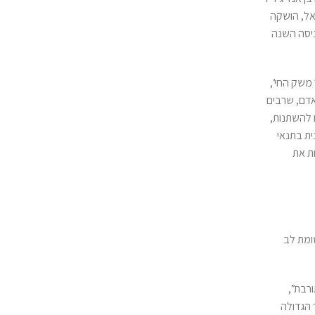
אל, הושקה
פילו מקדונלד’ס, הכניסה השנה
 הארוך של משק החי’,
היום. בשנת 2050 צפויים לחיות בעולם סביב 10 מיליארד בני אדם, שרבים
ו להשתנות,
ית בתנאי
ת את
ומת לב
רבת”,
 הגדולה